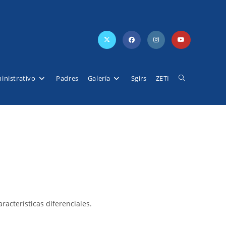
inistrativo
Padres
Galería
Sgirs
ZETI
Alternar
búsqueda
de
la
acterísticas diferenciales.