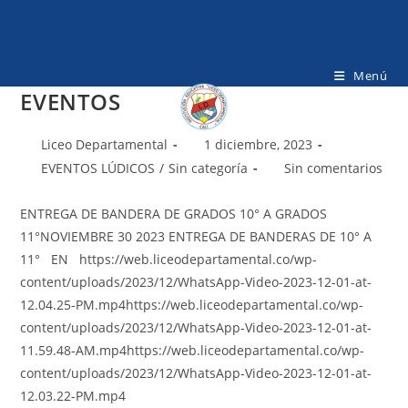
Ir
al
contenido
Menú
EVENTOS
Autor
Publicación
Liceo Departamental
1 diciembre, 2023
de
de
Categoría
Comentarios
EVENTOS LÚDICOS
/
Sin categoría
Sin comentarios
la
la
de
de
entrada:
entrada:
la
la
ENTREGA DE BANDERA DE GRADOS 10° A GRADOS
entrada:
entrada:
11°NOVIEMBRE 30 2023 ENTREGA DE BANDERAS DE 10° A
11° EN https://web.liceodepartamental.co/wp-
content/uploads/2023/12/WhatsApp-Video-2023-12-01-at-
12.04.25-PM.mp4https://web.liceodepartamental.co/wp-
content/uploads/2023/12/WhatsApp-Video-2023-12-01-at-
11.59.48-AM.mp4https://web.liceodepartamental.co/wp-
content/uploads/2023/12/WhatsApp-Video-2023-12-01-at-
12.03.22-PM.mp4