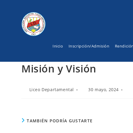
Ir
al
contenido
Inicio
Inscripción/Admisión
Rendició
Misión y Visión
Autor
Publicación
Cat
Liceo Departamental
30 mayo, 2024
de
de
de
la
la
la
entrada:
entrada:
ent
TAMBIÉN PODRÍA GUSTARTE