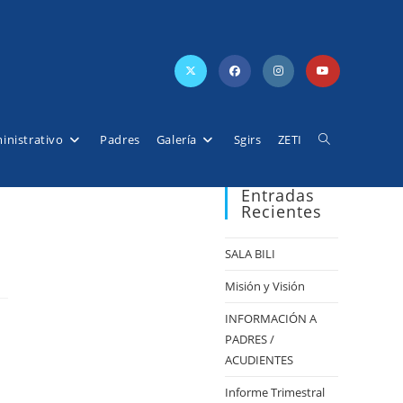
inistrativo
Padres
Galería
Sgirs
ZETI
Alternar
Entradas
Recientes
búsqueda
SALA BILI
de
Misión y Visión
INFORMACIÓN A
PADRES /
la
ACUDIENTES
Informe Trimestral